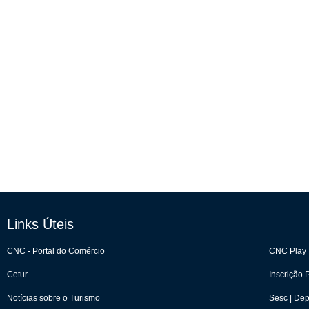
Links Úteis
CNC - Portal do Comércio
CNC Play
Cetur
Inscrição
Notícias sobre o Turismo
Sesc | De