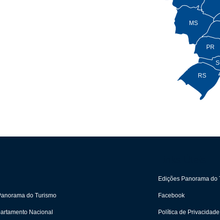
MS
PR
S
RS
Links Úteis
Edições Panorama do 
 Panorama do Turismo
Facebook
partamento Nacional
Política de Privacidade