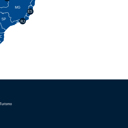
MG
ES
SP
RJ
C
Turismo