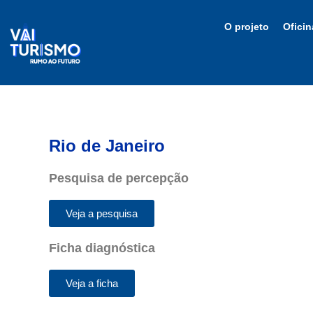
Ir
para
O projeto
Oficin
o
conteúdo
Rio de Janeiro
Pesquisa de percepção
Veja a pesquisa
Ficha diagnóstica
Veja a ficha