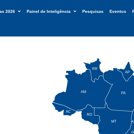
as 2026
Painel de Inteligência
Pesquisas
Eventos
RR
AP
AM
PA
AC
RO
MT
G