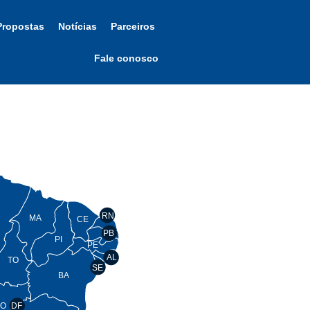
Propostas
Notícias
Parceiros
Fale conosco
RN
MA
CE
PB
PI
PE
AL
TO
SE
BA
O
DF